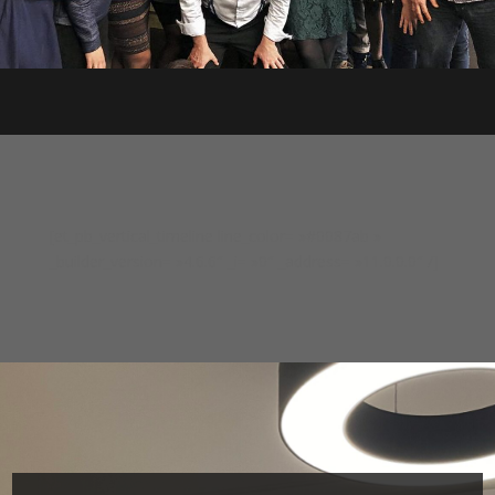
[et_pb_vertical_timeline line_color= »#0087ab »
_builder_version= »4.6.6″ _i= »0″ _address= »11.0.0.0″ /]