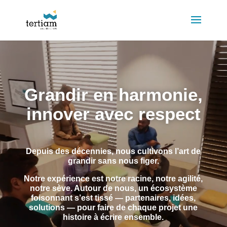
Lecteur
vidéo
Grandir en harmonie,
innover avec respect
Depuis des décennies, nous cultivons l’art de
grandir sans nous figer.
Notre expérience est notre racine, notre agilité,
notre sève. Autour de nous, un écosystème
foisonnant s’est tissé — partenaires, idées,
solutions — pour faire de chaque projet une
histoire à écrire ensemble.