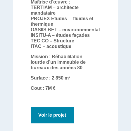
Maîtrise d’œuvre
:
TERTIAM –
architecte
mandataire
PROJEX Etudes –
fluides et
thermique
OASIIS
BET –
environnemental
INSITU-A –
études façades
TEC.CO
– Structure
ITAC –
acoustique
Mission
:
Réhabilitation
lourde d’un immeuble de
bureaux des années 80
Surface :
2 850 m²
Cout :
7M €
Voir le projet