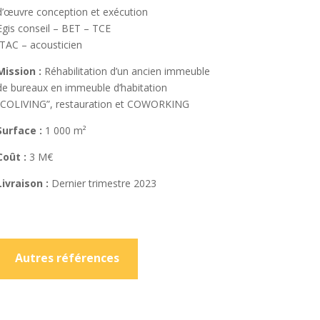
’
œuvre
conception
et
exécution
Egis conseil
– BET
–
TCE
ITAC – acousticien
Mission :
Réhabilitation d’un ancien immeuble
de bureaux en
immeuble d’habitation
“COLIVING”
,
restauration
et
COWORKING
Surface :
1 000 m²
Coût :
3 M€
Livraison :
Dernier trimestre 2023
Autres références