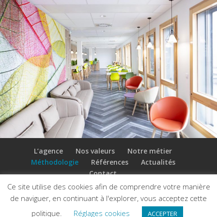
L’agence
Nos valeurs
Notre métier
Méthodologie
Références
Actualités
Contact
Ce site utilise des cookies afin de comprendre votre manière
de naviguer, en continuant à l'explorer, vous acceptez cette
©TERTIAM-
Mentions
ARCHITECTURE 2025 -
légales
politique.
Réglages cookies
ACCEPTER